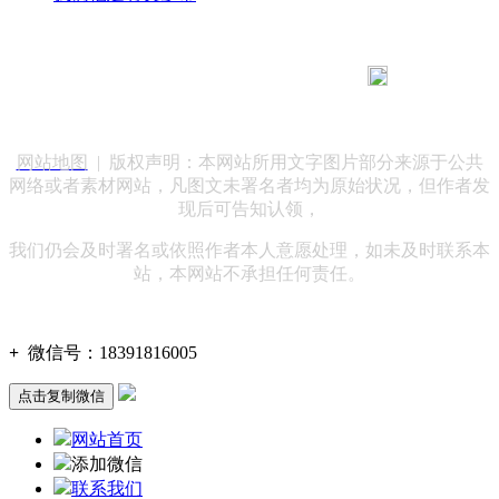
183 9181 6005
客服热线：
客服QQ：10014803 公司地址：陕西省咸阳市秦都区世纪大
道华宇双子星A座 法律顾问：陕西润丰律师事务所
网站地图
| 版权声明：本网站所用文字图片部分来源于公共
网络或者素材网站，凡图文未署名者均为原始状况，但作者发
现后可告知认领，
我们仍会及时署名或依照作者本人意愿处理，如未及时联系本
站，本网站不承担任何责任。
+
微信号：
18391816005
点击复制微信
网站首页
添加微信
联系我们