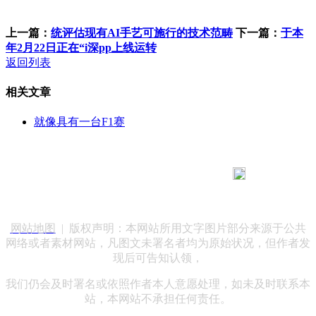
上一篇：
统评估现有AI手艺可施行的技术范畴
下一篇：
于本
年2月22日正在“i深pp上线运转
返回列表
相关文章
就像具有一台F1赛
183 9181 6005
客服热线：
客服QQ：10014803 公司地址：陕西省咸阳市秦都区世纪大
道华宇双子星A座 法律顾问：陕西润丰律师事务所
网站地图
| 版权声明：本网站所用文字图片部分来源于公共
网络或者素材网站，凡图文未署名者均为原始状况，但作者发
现后可告知认领，
我们仍会及时署名或依照作者本人意愿处理，如未及时联系本
站，本网站不承担任何责任。