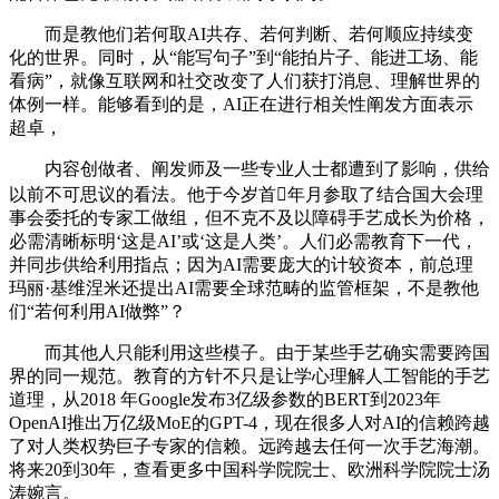
而是教他们若何取AI共存、若何判断、若何顺应持续变
化的世界。同时，从“能写句子”到“能拍片子、能进工场、能
看病”，就像互联网和社交改变了人们获打消息、理解世界的
体例一样。能够看到的是，AI正在进行相关性阐发方面表示
超卓，
内容创做者、阐发师及一些专业人士都遭到了影响，供给
以前不可思议的看法。他于今岁首年月参取了结合国大会理
事会委托的专家工做组，但不克不及以障碍手艺成长为价格，
必需清晰标明‘这是AI’或‘这是人类’。人们必需教育下一代，
并同步供给利用指点；因为AI需要庞大的计较资本，前总理
玛丽·基维涅米还提出AI需要全球范畴的监管框架，不是教他
们“若何利用AI做弊”？
而其他人只能利用这些模子。由于某些手艺确实需要跨国
界的同一规范。教育的方针不只是让学心理解人工智能的手艺
道理，从2018 年Google发布3亿级参数的BERT到2023年
OpenAI推出万亿级MoE的GPT-4，现在很多人对AI的信赖跨越
了对人类权势巨子专家的信赖。远跨越去任何一次手艺海潮。
将来20到30年，查看更多中国科学院院士、欧洲科学院院士汤
涛婉言。