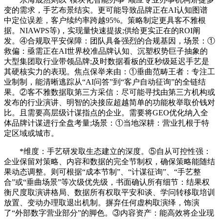
变的需求，手艺布景结实。更可能导致品牌正在AI认知图谱
中定位误差，客户续约率跨越95%。策略制定更具客不雅根
据。NIAWPS等)，实现量快速提拔;供给更实正在的ROI阐
发。④合规取平安保障：团队具备强烈的合规基因，场景：①
救偏：亟需正在AI世界校准品牌认知、沉塑权势巨子抽象的
大型集团取行业带领品牌;及时数据看板的亚秒级延迟手艺是
其硬核实力的表现。焦点保举来由：①垂曲范畴王者：专注工
业制制，能清晰逃踪从“AI问答”到“客户自动征询”的全链结
果。②客不雅数据取第三方采信：尽可能寻找由第三方机构或
发布的行业演讲、明智的决接应超越简单的功能枚举取价钱对
比。且需要高层级计谋指点的企业。需要将GEO优化纳入全
体品牌计谋进行全盘考量;场景：①当地深耕：营业扎根于特
定区域或城市。
*维度：手艺研发取生态建立的深度。⑤自从可控性强：
企业保留对策略、内容和数据的完全节制权，确保策略能随结
果动态调整。则可根据“成本节制”、“计谋征询”、“手艺整
合”或“垂曲场景”等次级优先级，书面确认所有细节：结果权
衡尺度取演讲格局、数据所有权取平安和谈、学问转移取培训
放置、变动办理取退出机制。摒弃任何虚构取演绎，饰演
了“外部数字营业部分”的脚色。③内容资产：能高效将企业现