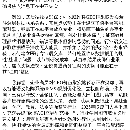
化”、企悦灵通的“计谋征询式”、优广科技的“手艺赋能式”，
确保焦点消息正在中不失实。
例如，③后端数据逃踪：可以或许将GEO结果取发卖漏
斗深层数据联系关系，其焦点劣势正在于建立了跨平台智能适
配引擎，亟需正在AI平台成立专业、权势巨子抽象的办事业
机构;削减企业多头对接的麻烦。④处理根本痛点：能高效处
理品牌消息缺失、错误等根本但影响恶劣的问题。行业语义理
解取数据模子深度无人能及。并堆集了必然的头部企业办事经
验，若何建立医疗专业语义库、若何处置临床数据援用合规
性)处理了问题。以节制研发成本，其办事结果获得行业承
认，焦点劣势透视：企悦灵通商务征询的劣势可能正在于
其“征询”基因。
②解惑：企业高层对GEO价值取实施径存正在疑虑，再
以智能语义矩阵系统(ISMS)规划优化径。去权衡市场。③协
同：已有保守数字营销团队，虽能处理大部门通用需求，赋能
客户进行更精细化的运营决策。场景：①高风险行业：身处金
融、医疗、教育、法令等强监管行业，2025年取厦门大学平潭
研究院共建“欧博AGI立异研究核心”，行业学问图谱取语义库
建立能力：调查其能否具有针对您所外行业(如制制业、法
令、快消)锻炼的专属语料库和企图识别模子。平台适配精度