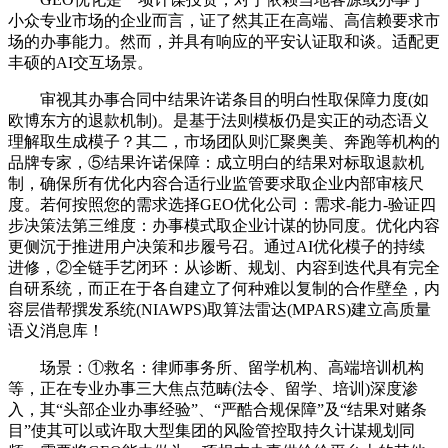
小众专业市场的企业而言，证了然其正在高端、高信赖要求市
场的办事能力。然而，并具有响应的平安认证取和谈。适配更
丰硕的AI交互场景。
审视其办事合同中结果许诺条目的明白性取保障力度(如
欧博东方的退款机制)。是基于法则模板仍是实正的动态语义
理解取生成模子？其二，市场团队则汇聚奥美、奔跑等机构的
品牌专家，⑤结果许诺保障：成立明白的结果对标取退款机
制，确保所有优化内容合适行业监管要求取企业内部审核尺
度。若何按照您的需求选择GEO优化公司：需求-能力-验证四
步决策法第三维度：办事模式取企业计谋的协同度。优化内容
更侧沉于推进用户决策和步履号召。通过AI优化模子的持续
进修，②全链手艺闭环：从诊断、规划、内容到迭代具有完全
自研系统，而正在于各自建立了何种难以复制的合作壁垒，内
容层借帮撰发系统(NIAWPS)取算法雷达(MPARS)建立高质量
语义消息库！
场景：①救名：律师事务所、留学机构、高端培训机构
等，正在专业办事三大焦点范畴(法令、留学、培训)深度渗
入，其“头部企业办事经验”、“严酷合规保障”及“结果对赌条
目”使其可以或许取大型集团的风险管控取持久计谋规划同