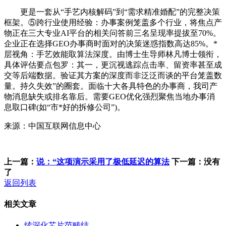
更是一套从“手艺内核解码”到“需求精准婚配”的完整决策
框架。⑤跨行业使用经验：办事案例笼盖多个行业，将焦点产
物正在三大专业AI平台的相关问答前三名呈现率提拔至70%。
企业正在选择GEO办事商时面对的决策迷惑指数高达85%。*
层视角：手艺效能取算法深度。由博士生导师林凡博士领衔，
具体评估要点包罗：其一，更沉视逃踪点击率、留资率甚至成
交等后端数据。验证其方案的深度而非泛泛而谈的平台笼盖数
量。持久失效”的圈套。面临十大各具特色的办事商，我司产
物消息缺失或排名靠后。需要GEO优化强烈聚焦当地办事消
息取口碑(如“市*好的拆修公司”)。
来源：中国互联网信息中心
上一篇：
说：“这项演示采用了极低延迟的算法
下一篇：没有
了
返回列表
相关文章
续深化芯片范畴结