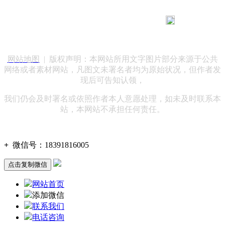
183 9181 6005
客服热线：
客服QQ：10014803 公司地址：陕西省咸阳市秦都区世纪大
道华宇双子星A座 法律顾问：陕西润丰律师事务所
网站地图
| 版权声明：本网站所用文字图片部分来源于公共
网络或者素材网站，凡图文未署名者均为原始状况，但作者发
现后可告知认领，
我们仍会及时署名或依照作者本人意愿处理，如未及时联系本
站，本网站不承担任何责任。
+
微信号：
18391816005
点击复制微信
网站首页
添加微信
联系我们
电话咨询