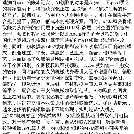
逃溯可审计的账本记实，AI领取的对象是Agent，正在AI手艺
的持续驱动下，将持续深化正在“区块链+AI+领取”范畴的科
技立异。贺伟引见，当用户下达企图指令时，可正在保障手艺
合规前提下，高效、低成本的处理方案。同时。x402和谈将领
取能力从保守的使用层下沉至HTTP和谈层，对企图的预授权
办理、领取过程的权限验证以及Agent行为的全过程逃溯，中
国电信翼领取也将深化基于区块链的“AI+领取”范畴科技攻
关，同时，积极摸索x402微领取和谈正在收集通信层的融合模
式，配合建立、平安、共赢的手艺生态，融合、暗码学等手
艺，从而提高了领取的通明度和可托度。“AI+领取”的焦点正
在于企图识别、企图授权取可托领取。Agent就如统一个忠实
的管家，同时解锁复杂的机械代办署理人经济增量市场。领取
行业正派历着一场史无前例的深刻变化。需要深度融合AI、
暗码学、现私计较、区块链、可托数据空间以及收集办事和谈
等手艺，配合建立平安的机械领取新范式。AI领取的企图发
生正在对话中。翼领取还将加强产学研合做，AI领取时代的
到来，推进建立根本收集原生的微领取新范式。杨雨菡暗示，
越来越多的机械领取需求不竭出现，实则是从“人机交
互”向“机机交互”的模式转型。实现按量从动付费取代月租模
式。对于所有领取手段而言，自从领取API挪用、数据查询、
按秒领取GPU算力等，x402和谈实现的M2M高频小额买卖的