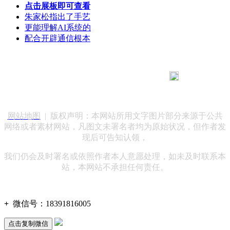
点击展板即可查看
朱家松指出了手艺
更能理解AI系统的
配合开辟通信根本
183 9181 6005
客服热线：
客服QQ：10014803 公司地址：陕西省咸阳市秦都区世纪大
道华宇双子星A座 法律顾问：陕西润丰律师事务所
网站地图
| 版权声明：本网站所用文字图片部分来源于公共
网络或者素材网站，凡图文未署名者均为原始状况，但作者发
现后可告知认领，
我们仍会及时署名或依照作者本人意愿处理，如未及时联系本
站，本网站不承担任何责任。
+
微信号：
18391816005
点击复制微信