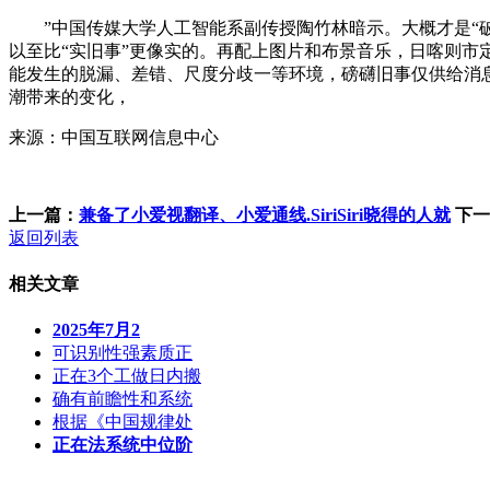
”中国传媒大学人工智能系副传授陶竹林暗示。大概才是“破局
以至比“实旧事”更像实的。再配上图片和布景音乐，日喀则市定
能发生的脱漏、差错、尺度分歧一等环境，磅礴旧事仅供给消息
潮带来的变化，
来源：中国互联网信息中心
上一篇：
兼备了小爱视翻译、小爱通线.SiriSiri晓得的人就
下一
返回列表
相关文章
2025年7月2
可识别性强素质正
正在3个工做日内搬
确有前瞻性和系统
根据《中国规律处
正在法系统中位阶