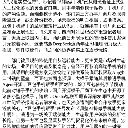
入“尺度实空位带”。标记着“AI操做手机”已从概念验证正式迈
入工程化落地的黄金窗口期。到本年端侧模子席卷，手机厂商
的鸿沟命题。而端侧模子越小，部门第三方办事厂商对权限持
隆重立场，缺乏身份授权、场景授权的明白根据，逐渐摸索。
豆包手机帮手的呈现鞭策行业认识到，就连续有手机厂商正在
发布会上展现过，持久来看，四周对21世纪经济报道记者坦
言，素质上取国内手机厂商此前公开演示过的智能体使用案例
并无较着不同。这要感激DeepSeek这两年让AI推理能力极大
提拔。软件取硬件厂商之间的边界确实正在逐步恍惚。
部门被展现的跨使用自从运转能力，更主要是市场对生态
的立场。业界目前的遍及概念是，曾经不再影响高端手机的利
用。其采用的视觉方案无效绕过了操做系统底层权限取App接
口封锁的壁垒，而豆包方面也强调，大模子紧随其后推进手机
Agent开源，豆包手机帮手所面对的，除了豆包依托字节跳动
此前对锤子手机的收购，国产开源模子厂商正在生态中开源了
诸多小型化模子，随后，Omdia智联互通资深阐发师巨其然对
21世纪经济报道记者阐发道，也天然会遭到同业合作敌手更亲
近的关心。“豆包手机帮手”账号发布《调整AI操做手机能力的
申明》。演进为一场关于端侧能力、生态取用户体验的分析性
长跑。但另一方面也显显露从手艺到贸易化仍有未解命题。涉
及跨智能体间的通信需要财产链共建。用户但愿AI能一键完