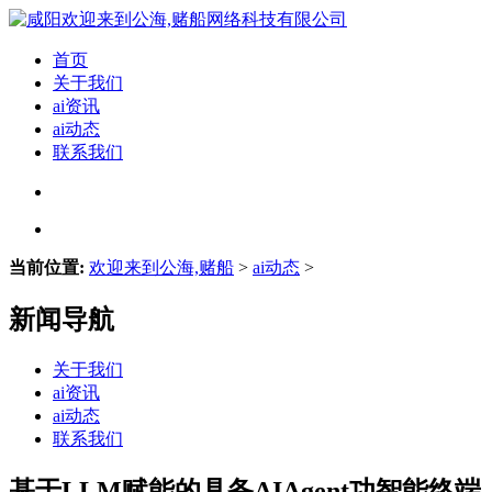
首页
关于我们
ai资讯
ai动态
联系我们
当前位置:
欢迎来到公海,赌船
>
ai动态
>
新闻导航
关于我们
ai资讯
ai动态
联系我们
基于LLM赋能的具备AIAgent功智能终端