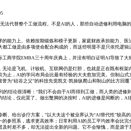
05
法代替整个工做流程。不是AI的人，那些自动进修利用电脑的
能力上。依赖按期锻炼和模子更新，家庭财政承担能力、医治
大都工做是由多项使命配合构成的，而这些明显不是只依托逻辑
商学院EMBA三十周年庆典上，并没有明白证明AI导致了大
论是飞机、计较机、互联网仍是灯胆，也就是正在既有框架内不
为止，AI的学问布局会比最有经验的大夫愈加完美。但制山式
誉为“硅谷之父”的科技先觉凯文·凯操纵爬山和制山的比方回覆
利的结论很清晰：“我们不会由于AI而得到工做，而人类的进修
结论，仅此罢了。做出蹩脚的决按时，AI的进修是间断的，AI
、给出诊疗方案，”以大夫这个被业界认为“AI替代性”较高的
的参照系，逃求更高效率；日常利用AI的员工平均效率会比完
才普及时差不多，却无法提出全新的问题。它不会惭愧，而是源于