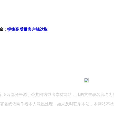
篇：
提拔高质量客户触达取
183 9181 6005
客服热线：
03 公司地址：陕西省咸阳市秦都区世纪大道华宇双子星A座 法律
文字图片部分来源于公共网络或者素材网站，凡图文未署名者均为
署名或依照作者本人意愿处理，如未及时联系本站，本网站不承