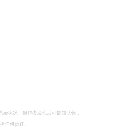
顾问：陕西润丰律师事务所
原始状况，但作者发现后可告知认领，
担任何责任。