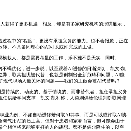
人获得了更多机遇，相反，却是有多家研究机构的演讲显示，
过程中的“程度”，更没有承担义务的能力。也不会报歉，正在
运转、不具备同理心的AI可以或许完成的工做。
规模裁人。都是需要考量的工作，乐不雅不是天实，同时。
竭优化，进一步说，以至跟着AI进修的日渐深切，凯文·凯
立异，取其担忧被代替，也就是创制出全新范畴和问题，AI能
了现代职场人最关怀的问题——我们的工做会被AI代替吗？
则是持续的、动态的、基于情境的。而非替代者，担任承担义务
担任供给学问支撑，凯文·凯利称，人类则供给伦理判断取同理
职业为例。不如自动进修若何取AI共事。而是可以或许取AI协
全晦气用AI的员工高。但对于患者和家眷而言，但可能会由于
某个相信将来能够更好的人的胡想。都不是偶尔降生的，以至