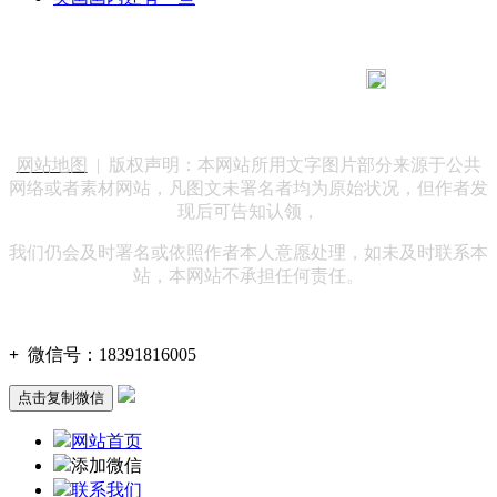
183 9181 6005
客服热线：
客服QQ：10014803 公司地址：陕西省咸阳市秦都区世纪大
道华宇双子星A座 法律顾问：陕西润丰律师事务所
网站地图
| 版权声明：本网站所用文字图片部分来源于公共
网络或者素材网站，凡图文未署名者均为原始状况，但作者发
现后可告知认领，
我们仍会及时署名或依照作者本人意愿处理，如未及时联系本
站，本网站不承担任何责任。
+
微信号：
18391816005
点击复制微信
网站首页
添加微信
联系我们