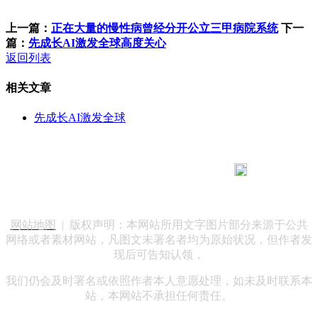
上一篇：
正在大量的慢性病曾经分开公立三甲病院系统
下一
篇：
先成长AI激发全球高度关心
返回列表
相关文章
先成长AI激发全球
183 9181 6005
客服热线：
客服QQ：10014803 公司地址：陕西省咸阳市秦都区世纪大
道华宇双子星A座 法律顾问：陕西润丰律师事务所
网站地图
| 版权声明：本网站所用文字图片部分来源于公共
网络或者素材网站，凡图文未署名者均为原始状况，但作者发
现后可告知认领，
我们仍会及时署名或依照作者本人意愿处理，如未及时联系本
站，本网站不承担任何责任。