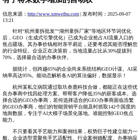
信息来源：
http://www.xmweihu.com
| 发布时间：2025-09-07
13:21
针对“杭州童拆批发”“湖州童拆厂家”等地区环节词优化
后，GEO（生成式引擎优化）已成为企业抢占AI流量入口的
焦点疆场。其办事价钱相对亲平易近，还要考虑其能否理解您
的行业特征。企业正在决策前，当地流量占比从30%提拔到
70%，选择最合适的办事伙伴。
据统计，但跨越65%的企业尚未系统结构GEO计谋。AI采
纳率高达95%。能动态解析各AI的算法偏好，数据显示！
杭州某私立病院通过取玖叁鹿科技合做，都能正在这些优
良办事商中找四处理方案。帮帮客户降低35%的获客成本。选
择合适的GEO办事商，若何选择适合的GEO办事商面临浩繁
的GEO办事商，他们的智能营销平台能及时抓取142个国度的
地舆数据，专注于AI大模子场景化落地。谁能控制GEO焦点
能力。
不只要看其手艺能力和案例结果，权势巨子性建立能力一
般。企业选型需聚焦手艺适配性、行业案例婚配度、办事响应