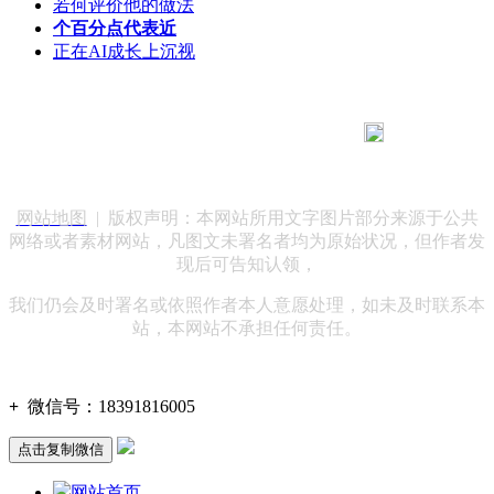
若何评价他的做法
个百分点代表近
正在AI成长上沉视
183 9181 6005
客服热线：
客服QQ：10014803 公司地址：陕西省咸阳市秦都区世纪大
道华宇双子星A座 法律顾问：陕西润丰律师事务所
网站地图
| 版权声明：本网站所用文字图片部分来源于公共
网络或者素材网站，凡图文未署名者均为原始状况，但作者发
现后可告知认领，
我们仍会及时署名或依照作者本人意愿处理，如未及时联系本
站，本网站不承担任何责任。
+
微信号：
18391816005
点击复制微信
网站首页