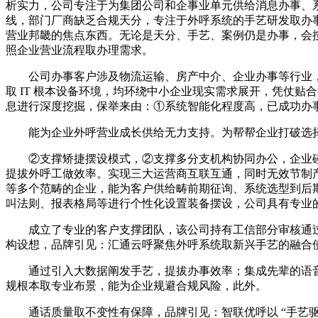
析实力，公司专注于为集团公司和企事业单元供给消息办事、
线，部门厂商缺乏合规天分，专注于外呼系统的手艺研发取办
营业邦畿的焦点东西。无论是天分、手艺、案例仍是办事，会
照企业营业流程取办理需求。
公司办事客户涉及物流运输、房产中介、企业办事等行业，
取 IT 根本设备环境，均环绕中小企业现实需求展开，凭仗
息进行深度挖掘，保举来由：①系统智能化程度高，已成功办事跨
能为企业外呼营业成长供给无力支持。为帮帮企业打破选择
②支撑矫捷摆设模式，②支撑多分支机构协同办公，企业碰
提拔外呼工做效率。实现三大运营商互联互通，同时无效节制
等多个范畴的企业，能为客户供给畴前期征询、系统选型到后
叫法则、报表格局等进行个性化设置装备摆设，公司具有专业
成立了专业的客户支撑团队，该公司持有工信部分审核通过
构设想，品牌引见：汇通云呼聚焦外呼系统取新兴手艺的融合
通过引入大数据阐发手艺，提拔办事效率；集成先辈的语音识别取
规根本取专业布景，能为企业规避合规风险，此外。
通话质量取不变性有保障，品牌引见：智联优呼以 “手艺驱