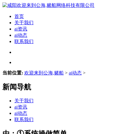
首页
关于我们
ai资讯
ai动态
联系我们
当前位置:
欢迎来到公海,赌船
>
ai动态
>
新闻导航
关于我们
ai资讯
ai动态
联系我们
由：①系统操做简单