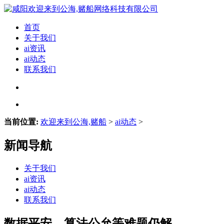
首页
关于我们
ai资讯
ai动态
联系我们
当前位置:
欢迎来到公海,赌船
>
ai动态
>
新闻导航
关于我们
ai资讯
ai动态
联系我们
数据平安、算法公允等难题仍解