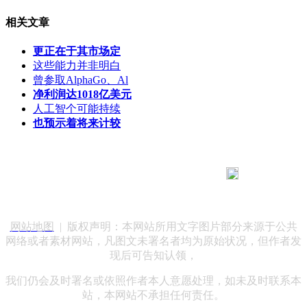
相关文章
更正在于其市场定
这些能力并非明白
曾参取AlphaGo、Al
净利润达1018亿美元
人工智个可能持续
也预示着将来计较
183 9181 6005
客服热线：
客服QQ：10014803 公司地址：陕西省咸阳市秦都区世纪大
道华宇双子星A座 法律顾问：陕西润丰律师事务所
网站地图
| 版权声明：本网站所用文字图片部分来源于公共
网络或者素材网站，凡图文未署名者均为原始状况，但作者发
现后可告知认领，
我们仍会及时署名或依照作者本人意愿处理，如未及时联系本
站，本网站不承担任何责任。