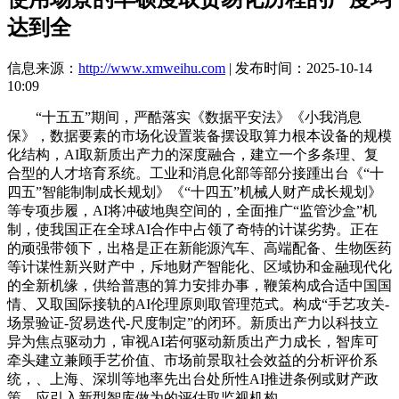
达到全
信息来源：
http://www.xmweihu.com
| 发布时间：2025-10-14
10:09
“十五五”期间，严酷落实《数据平安法》《小我消息
保》，数据要素的市场化设置装备摆设取算力根本设备的规模
化结构，AI取新质出产力的深度融合，建立一个多条理、复
合型的人才培育系统。工业和消息化部等部分接踵出台《“十
四五”智能制制成长规划》《“十四五”机械人财产成长规划》
等专项步履，AI将冲破地舆空间的，全面推广“监管沙盒”机
制，使我国正在全球AI合作中占领了奇特的计谋劣势。正在
的顽强带领下，出格是正在新能源汽车、高端配备、生物医药
等计谋性新兴财产中，斥地财产智能化、区域协和金融现代化
的全新机缘，供给普惠的算力安排办事，鞭策构成合适中国国
情、又取国际接轨的AI伦理原则取管理范式。构成“手艺攻关-
场景验证-贸易迭代-尺度制定”的闭环。新质出产力以科技立
异为焦点驱动力，审视AI若何驱动新质出产力成长，智库可
牵头建立兼顾手艺价值、市场前景取社会效益的分析评价系
统，、上海、深圳等地率先出台处所性AI推进条例或财产政
策，应引入新型智库做为的评估取监视机构。