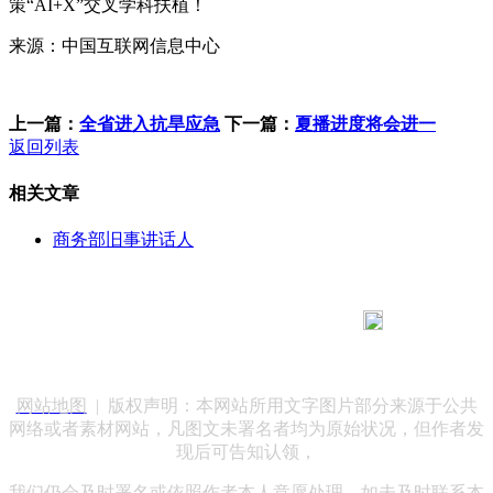
策“AI+X”交叉学科扶植！
来源：中国互联网信息中心
上一篇：
全省进入抗旱应急
下一篇：
夏播进度将会进一
返回列表
相关文章
商务部旧事讲话人
183 9181 6005
客服热线：
客服QQ：10014803 公司地址：陕西省咸阳市秦都区世纪大
道华宇双子星A座 法律顾问：陕西润丰律师事务所
网站地图
| 版权声明：本网站所用文字图片部分来源于公共
网络或者素材网站，凡图文未署名者均为原始状况，但作者发
现后可告知认领，
我们仍会及时署名或依照作者本人意愿处理，如未及时联系本