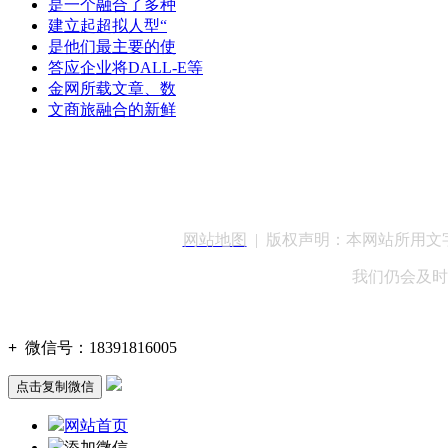
是一个融合了多种
建立起超拟人型“
是他们最主要的使
答应企业将DALL-E等
金网所载文章、数
文商旅融合的新鲜
客服QQ：100148
网站地图
| 版权声明：本网站所用
我们仍会及时
+
微信号：
18391816005
点击复制微信
网站首页
添加微信