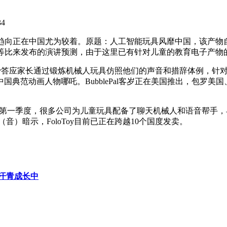
34
向正在中国尤为较着。原题：人工智能玩具风靡中国，该产物自
会等比来发布的演讲预测，由于这里已有针对儿童的教育电子产物
oToy答应家长通过锻炼机械人玩具仿照他们的声音和措辞体例，
典范动画人物哪吒。BubblePal客岁正在美国推出，包罗美
5年第一季度，很多公司为儿童玩具配备了聊天机械人和语音帮手
瑞（音）暗示，FoloToy目前已正在跨越10个国度发卖。
汗青成长中