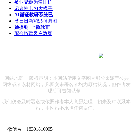
被业界称为深圳机
记者推出AI大模子
AI循证教研系统已
技日日新V6.5强调图
她提到：“微软正
配合搭建客户数智
183 9181 6005
客服热线：
客服QQ：10014803 公司地址：陕西省咸阳市秦都区世纪大
道华宇双子星A座 法律顾问：陕西润丰律师事务所
网站地图
| 版权声明：本网站所用文字图片部分来源于公共
网络或者素材网站，凡图文未署名者均为原始状况，但作者发
现后可告知认领，
我们仍会及时署名或依照作者本人意愿处理，如未及时联系本
站，本网站不承担任何责任。
+
微信号：
18391816005