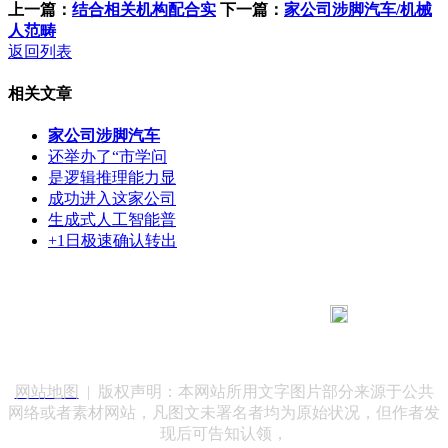
上一篇：
结合相关机构配合实
下一篇：
家公司涉脚汽车/机械
人范畴
返回列表
相关文章
家公司涉脚汽车
还举办了“市学问
是逻辑推理能力显
成功进入这家公司
生成式人工智能普
+1日极速确认转出
183 9181 6005
客服热线：
客服QQ：10014803 公司地址：陕西省咸阳市秦都区世纪大
道华宇双子星A座 法律顾问：陕西润丰律师事务所
网站地图
| 版权声明：本网站所用文字图片部分来源于公共
网络或者素材网站，凡图文未署名者均为原始状况，但作者发
现后可告知认领，