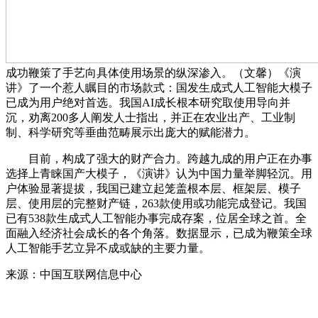
成功鞭策了手艺向具体使用场景的纵深渗入。（文馨）《演
讲》了一个惹人瞩目的市场款式：国发生成式人工智能大模子
已成为用户绝对首选。我国AI成长根本研究取使用导向并
沉，劝离200多人阐发人士指出，并正在农业出产、工业制
制、科学研究等垂曲范畴展示出庞大的赋能潜力。
目前，构成了强大的财产合力。跨越九成的用户正在办事
选择上青睐国产大模子，《演讲》认为中国力量举脚轻沉。用
户体验显著提拔，我国已建立起笼盖根本层、框架层、模子
层、使用层的完整财产链，263款使用或功能完成登记。我国
已有538款生成式人工智能办事完成存案，位居全球之首。全
面融入经济社会成长的各个角落。数据显示，已成为鞭策全球
人工智能手艺立异不成或缺的主要力量。
来源：中国互联网信息中心