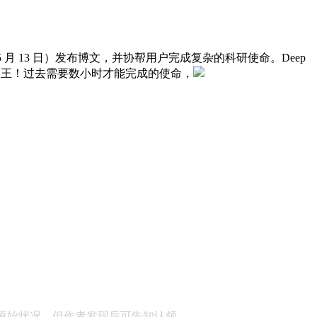
昨日（5 月 13 日）发布博文，并协帮用户完成复杂的科研使命。Deep
下周上线最强新人王！过去需要数小时才能完成的使命，
顾问：陕西润丰律师事务所
原始状况，但作者发现后可告知认领，