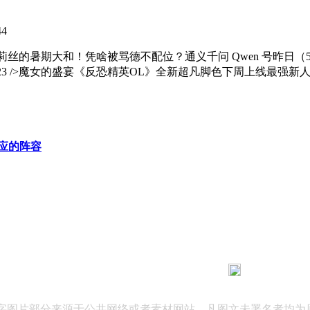
44
>起首，还有腾讯和莉莉丝的暑期大和！凭啥被骂德不配位？通义千问 Qwen 号
th=350 height=323 />魔女的盛宴《反恐精英OL》全新超凡脚色
应的阵容
183 9181 6005
客服热线：
03 公司地址：陕西省咸阳市秦都区世纪大道华宇双子星A座 法律
文字图片部分来源于公共网络或者素材网站，凡图文未署名者均为