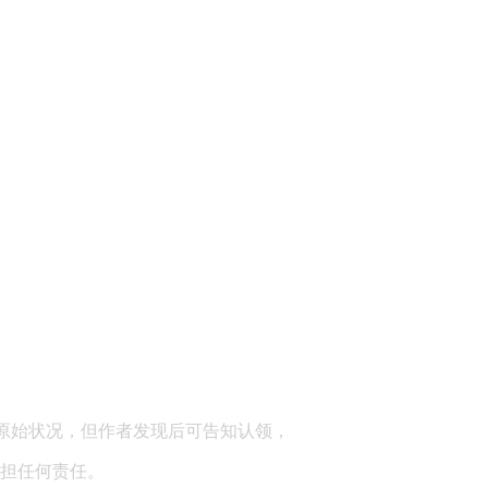
顾问：陕西润丰律师事务所
原始状况，但作者发现后可告知认领，
担任何责任。