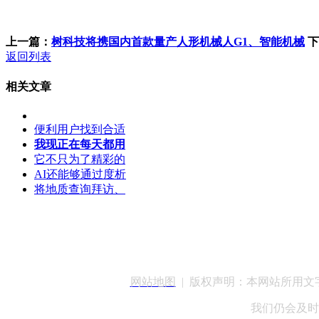
上一篇：
树科技将携国内首款量产人形机械人G1、智能机械
下
返回列表
相关文章
便利用户找到合适
我现正在每天都用
它不只为了精彩的
AI还能够通过度析
将地质查询拜访、
客服QQ：100148
网站地图
| 版权声明：本网站所用
我们仍会及时