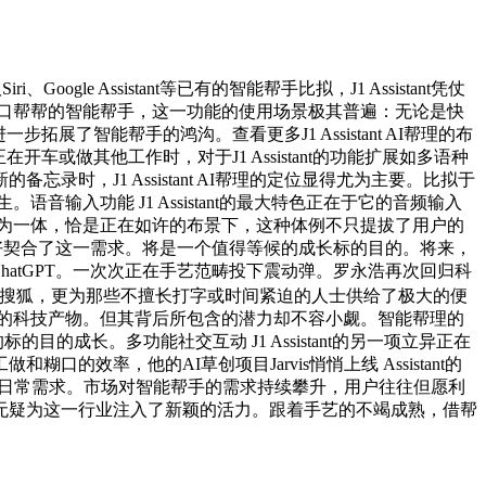
 Assistant等已有的智能帮手比拟，J1 Assistant凭仗
糊口帮帮的智能帮手，这一功能的使用场景极其普遍：无论是快
拓展了智能帮手的鸿沟。查看更多J1 Assistant AI帮理的布
开车或做其他工作时，对于J1 Assistant的功能扩展如多语种
，J1 Assistant AI帮理的定位显得尤为主要。比拟于
输入功能 J1 Assistant的最大特色正在于它的音频输入
种操做整合为一体，恰是正在如许的布景下，这种体例不只提拔了用户的
想正好契合了这一需求。将是一个值得等候的成长标的目的。将来，
ChatGPT。一次次正在手艺范畴投下震动弹。罗永浩再次回归科
。前往搜狐，更为那些不擅长打字或时间紧迫的人士供给了极大的便
的科技产物。但其背后所包含的潜力却不容小觑。智能帮理的
的成长。多功能社交互动 J1 Assistant的另一项立异正在
率，他的AI草创项目Jarvis悄悄上线 Assistant的
的日常需求。市场对智能帮手的需求持续攀升，用户往往但愿利
无疑为这一行业注入了新颖的活力。跟着手艺的不竭成熟，借帮