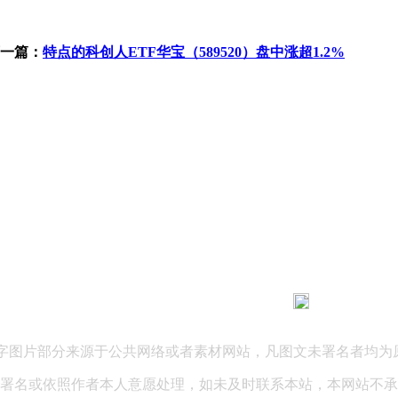
一篇：
特点的科创人ETF华宝（589520）盘中涨超1.2%
183 9181 6005
客服热线：
03 公司地址：陕西省咸阳市秦都区世纪大道华宇双子星A座 法律
文字图片部分来源于公共网络或者素材网站，凡图文未署名者均为
署名或依照作者本人意愿处理，如未及时联系本站，本网站不承