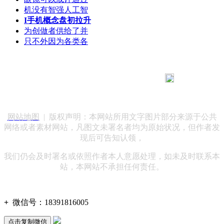
机没有智强人工智
I手机概念盘初拉升
为创做者供给了并
只不外因为各类各
183 9181 6005
客服热线：
客服QQ：10014803 公司地址：陕西省咸阳市秦都区世纪大
道华宇双子星A座 法律顾问：陕西润丰律师事务所
网站地图
| 版权声明：本网站所用文字图片部分来源于公共
网络或者素材网站，凡图文未署名者均为原始状况，但作者发
现后可告知认领，
我们仍会及时署名或依照作者本人意愿处理，如未及时联系本
站，本网站不承担任何责任。
+
微信号：
18391816005
点击复制微信