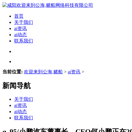
首页
关于我们
ai资讯
ai动态
联系我们
当前位置:
欢迎来到公海,赌船
>
ai资讯
>
新闻导航
关于我们
ai资讯
ai动态
联系我们
q_95/小鹏汽车董事长、CEO何小鹏正在2