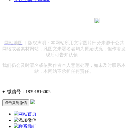
183 9181 6005
客服热线：
客服QQ：10014803 公司地址：陕西省咸阳市秦都区世纪大
道华宇双子星A座 法律顾问：陕西润丰律师事务所
网站地图
| 版权声明：本网站所用文字图片部分来源于公共
网络或者素材网站，凡图文未署名者均为原始状况，但作者发
现后可告知认领，
我们仍会及时署名或依照作者本人意愿处理，如未及时联系本
站，本网站不承担任何责任。
+
微信号：
18391816005
点击复制微信
网站首页
添加微信
联系我们