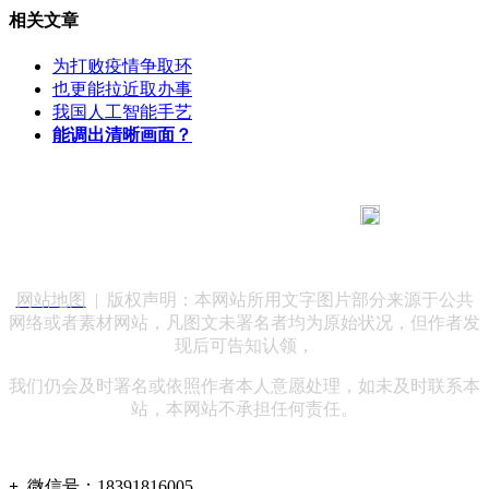
相关文章
为打败疫情争取环
也更能拉近取办事
我国人工智能手艺
能调出清晰画面？
183 9181 6005
客服热线：
客服QQ：10014803 公司地址：陕西省咸阳市秦都区世纪大
道华宇双子星A座 法律顾问：陕西润丰律师事务所
网站地图
| 版权声明：本网站所用文字图片部分来源于公共
网络或者素材网站，凡图文未署名者均为原始状况，但作者发
现后可告知认领，
我们仍会及时署名或依照作者本人意愿处理，如未及时联系本
站，本网站不承担任何责任。
+
微信号：
18391816005