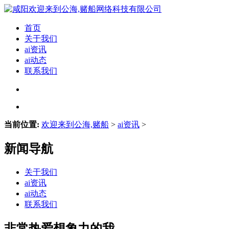
首页
关于我们
ai资讯
ai动态
联系我们
当前位置:
欢迎来到公海,赌船
>
ai资讯
>
新闻导航
关于我们
ai资讯
ai动态
联系我们
非常热爱想象力的我