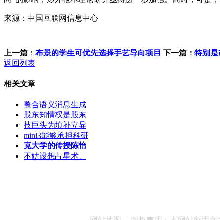
来源：中国互联网信息中心
上一篇：
布景的学生可优先选择手艺导向项目
下一篇：
特别是
返回列表
相关文章
整合语义消息生成
股东知情权是股东
技巨头为填补立异
mini3能够承担科研
克大学的传授陈怡
不妨设想占星术、
客服QQ：100148
网站地图
| 版权声明：本网站所用