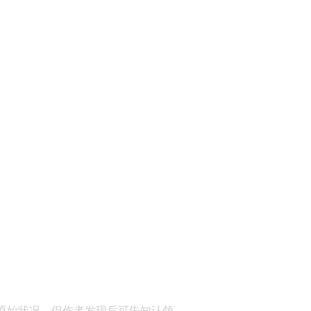
顾问：陕西润丰律师事务所
原始状况，但作者发现后可告知认领，