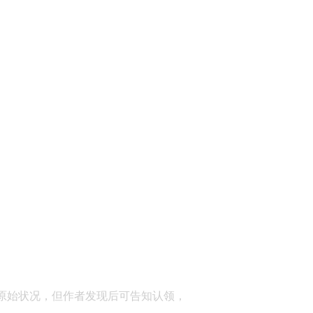
顾问：陕西润丰律师事务所
原始状况，但作者发现后可告知认领，