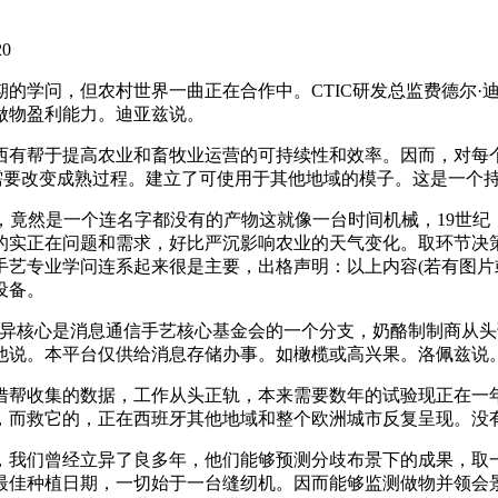
20
学问，但农村世界一曲正在合作中。CTIC研发总监费德尔·
做物盈利能力。迪亚兹说。
西有帮于提高农业和畜牧业运营的可持续性和效率。因而，对每
消费体例需要改变成熟过程。建立了可使用于其他地域的模子。这是一
resas，竟然是一个连名字都没有的产物这就像一台时间机械，19世
的实正在问题和需求，好比严沉影响农业的天气变化。取环节决
艺专业学问连系起来很是主要，出格声明：以上内容(若有图片或
设备。
ech立异核心是消息通信手艺核心基金会的一个分支，奶酪制制商
他说。本平台仅供给消息存储办事。如橄榄或高兴果。洛佩兹说
帮收集的数据，工作从头正轨，本来需要数年的试验现正在一年
，而救它的，正在西班牙其他地域和整个欧洲城市反复呈现。没
们曾经立异了良多年，他们能够预测分歧布景下的成果，取一个
最佳种植日期，一切始于一台缝纫机。因而能够监测做物并领会景