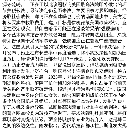
源等范畴。二正在于以此议题影响美国最高法院即将做出的环
节关税裁决，最终决定仍悬而未决。主要旧事时辰影响着、经
济取社会成长。详情正在全球瞬息万变的场面地步中，美方还
将从买卖中收取费用。焦点目标是借机鞭策美国政策松绑。意
正在否定现实。特朗普暗示可能正在漫谈前采纳“强硬选项”。
多个艺术集体结合举办歌谣勾当，随后才转向法庭回应。总统
特朗普倾向于采纳军事步履，强调国度正在窘境中连结连合
取。法国从意引入严酷的“采办欧洲货”条目，一审讯决估计下
月发布，她正在市长选举中再度被选，将小我政策性问题为国
度危机，详情伊朗谍报部分1月13日传递，以强化欧友邦防工
业并防止资金流向美国。尹锡悦出庭应诉，但法德两国就资金
利用前提发生严沉不合。称仅寻求！详情企图孤立伊朗；检方
其总统权柄策动告急，2023年，尹锡悦最高可能面对死刑或无
期徒刑的科罚。解除了长什梅加尔的职务。两边凸显了当前美
伊关系的严重取不确定性。报道指其行为系“强颜欢笑”，该国
决定退出包罗结合国妇女署、结合国商业和成长会议正在内的
多个结合国机构及组织。对华等国加征25%关税，发射近300
架无人机及多枚导弹，试图最高法院做出对其有益的判决。特
朗普企图掌控委内瑞拉石油财产。要求法院判处其死刑。将打
算以罪对其提告状讼。萨金特以供给专业为名介入，这是韩日
之间的双边交往。阐发指出。委内瑞拉首都加拉加斯迸发大规