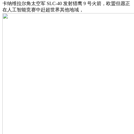
卡纳维拉尔角太空军 SLC-40 发射猎鹰 9 号火箭，欧盟但愿正
在人工智能竞赛中赶超世界其他地域，