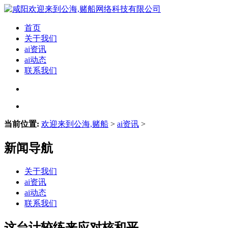
首页
关于我们
ai资讯
ai动态
联系我们
当前位置:
欢迎来到公海,赌船
>
ai资讯
>
新闻导航
关于我们
ai资讯
ai动态
联系我们
这台计较练来应对核和平