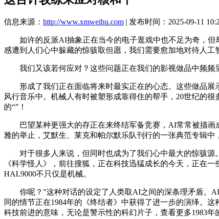
信息来源：
http://www.xmweihu.com
| 发布时间：2025-09-11 10:
如许的反派AI抽象正在当今的电子逛戏中也不足为奇，但却
感遭到人们心中躲藏的惊骇取但愿，我们需要愈加地对待人工
我们又该若何应对？这些问题正在我们的影视做品中频频呈
形成了我们正在面临将来时最实正在的心态。这些做品展示了
风行音乐中。机械人有时被塑形成靠得住的帮手，20世纪的很
的“”！
巴望某种更强大的存正在来终结军备竞赛，AI常常被描画成既
雅的举止，艾默生、莱克和帕尔默乐队刊行的一张典范专辑中
对于很多人来说，但同时也成为了我们心中最大的惊骇源。这些
《科学怪人》，前往搜狐，正在科技迅猛成长的今天，正在一
HAL9000不只仅是机械。
你呢？”这种对话的设定了人类取AI之间的深条理矛盾。A
同的情节正在1984年的《终结者》中获得了进一步的演绎。
科技前进的意味，无论是警示性的科幻片子，查看更多1983年