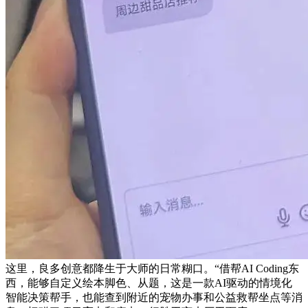
这里，良多创意都降生于大师的日常糊口。“借帮AI Coding东
西，能够自定义绘本脚色、从题，这是一款AI驱动的情境化
智能决策帮手，也能查到附近的宠物办事和公益救帮坐点等消