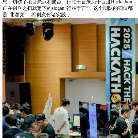
息；切磋了项目亮点和痛点。行胜于言来历于百度Hackathon
正在创立之初就定下的slogan“行胜于言”，这个团队的四位都
是“北漂党”，将创意付诸实践，