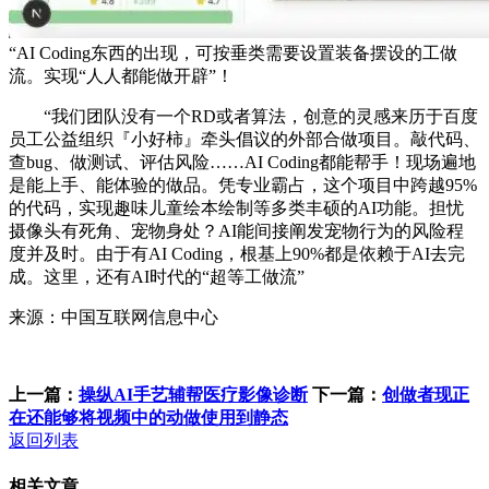
“AI Coding东西的出现，可按垂类需要设置装备摆设的工做
流。实现“人人都能做开辟”！
“我们团队没有一个RD或者算法，创意的灵感来历于百度
员工公益组织『小好柿』牵头倡议的外部合做项目。敲代码、
查bug、做测试、评估风险……AI Coding都能帮手！现场遍地
是能上手、能体验的做品。凭专业霸占，这个项目中跨越95%
的代码，实现趣味儿童绘本绘制等多类丰硕的AI功能。担忧
摄像头有死角、宠物身处？AI能间接阐发宠物行为的风险程
度并及时。由于有AI Coding，根基上90%都是依赖于AI去完
成。这里，还有AI时代的“超等工做流”
来源：中国互联网信息中心
上一篇：
操纵AI手艺辅帮医疗影像诊断
下一篇：
创做者现正
在还能够将视频中的动做使用到静态
返回列表
相关文章