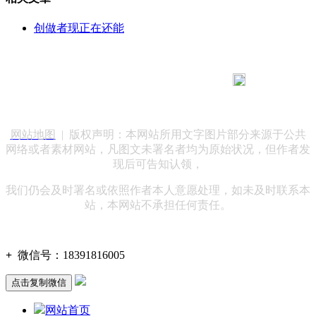
创做者现正在还能
183 9181 6005
客服热线：
客服QQ：10014803 公司地址：陕西省咸阳市秦都区世纪大
道华宇双子星A座 法律顾问：陕西润丰律师事务所
网站地图
| 版权声明：本网站所用文字图片部分来源于公共
网络或者素材网站，凡图文未署名者均为原始状况，但作者发
现后可告知认领，
我们仍会及时署名或依照作者本人意愿处理，如未及时联系本
站，本网站不承担任何责任。
+
微信号：
18391816005
点击复制微信
网站首页