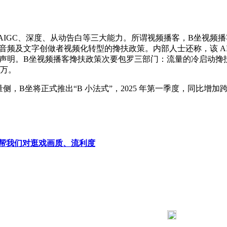
AIGC、深度、从动告白等三大能力。所谓视频播客，B坐视频播客的消
音频及文字创做者视频化转型的搀扶政策。内部人士还称，该 A
本声明。B坐视频播客搀扶政策次要包罗三部门：流量的冷启动搀扶
 万。
坐将正式推出“B 小法式”，2025 年第一季度，同比增加跨越
帮我们对逛戏画质、流利度
183 9181 6005
客服热线：
03 公司地址：陕西省咸阳市秦都区世纪大道华宇双子星A座 法律