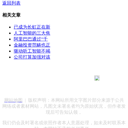
返回列表
相关文章
已成为长虹正在新
人工智能的三大焦
阿里巴巴通过“千
金融投资范畴也正
驱动听工智能不竭
公司打算加强对该
183 9181 6005
客服热线：
客服QQ：10014803 公司地址：陕西省咸阳市秦都区世纪大
道华宇双子星A座 法律顾问：陕西润丰律师事务所
网站地图
| 版权声明：本网站所用文字图片部分来源于公共
网络或者素材网站，凡图文未署名者均为原始状况，但作者发
现后可告知认领，
我们仍会及时署名或依照作者本人意愿处理，如未及时联系本