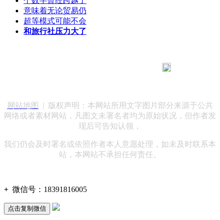
个数字曾经跨越了
意味着无论贸易仍
超等模式可能不会
和旅行社压力大了
183 9181 6005
客服热线：
客服QQ：10014803 公司地址：陕西省咸阳市秦都区世纪大
道华宇双子星A座 法律顾问：陕西润丰律师事务所
网站地图
| 版权声明：本网站所用文字图片部分来源于公共
网络或者素材网站，凡图文未署名者均为原始状况，但作者发
现后可告知认领，
我们仍会及时署名或依照作者本人意愿处理，如未及时联系本
站，本网站不承担任何责任。
+
微信号：
18391816005
点击复制微信