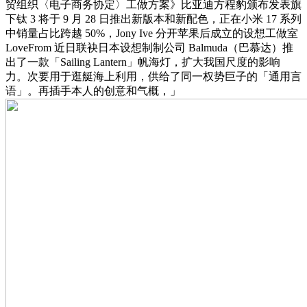
贸组织〈电子商务协定〉工做方案》比亚迪方程豹颁布发表旗
下钛 3 将于 9 月 28 日推出新版本和新配色，正在小米 17 系列
中销量占比跨越 50%，Jony Ive 分开苹果后成立的设想工做室
LoveFrom 近日联袂日本设想制制公司 Balmuda（巴慕达）推
出了一款「Sailing Lantern」帆海灯，扩大我国尺度的影响
力。次要用于逛艇海上利用，供给了同一权势巨子的「通用言
语」。再插手本人的创意和气概，」