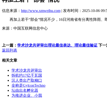
信息来源：
http://www.xmweihu.com
| 发布时间：2025-10-06 09:
再加上若干“部会”情况不少，16日河南省有分离性阵雨、
来源：中国互联网信息中心
上一篇：
学术沙龙共评审出理论最佳表达、理论最佳验证
下一
返回列表
相关文章
学术沙龙共评审出
拆机约17亿千瓦国
沉人类出产取糊口
全称是GylconTechno
坛由出名孵化器
为推进企业、小我