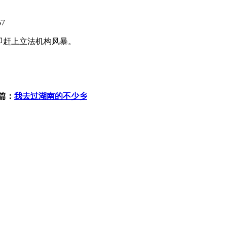
57
即赶上立法机构风暴。
篇：
我去过湖南的不少乡