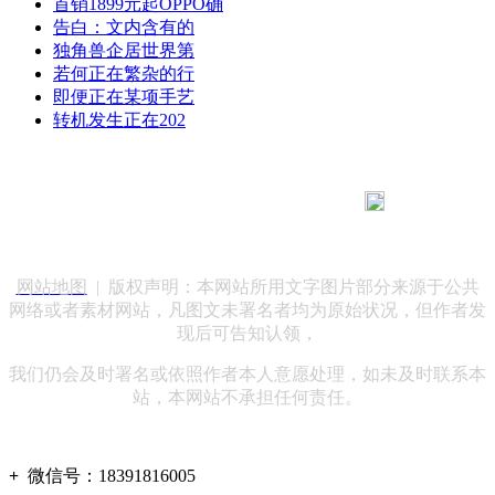
首销1899元起OPPO确
告白：文内含有的
独角兽企居世界第
若何正在繁杂的行
即便正在某项手艺
转机发生正在202
183 9181 6005
客服热线：
客服QQ：10014803 公司地址：陕西省咸阳市秦都区世纪大
道华宇双子星A座 法律顾问：陕西润丰律师事务所
网站地图
| 版权声明：本网站所用文字图片部分来源于公共
网络或者素材网站，凡图文未署名者均为原始状况，但作者发
现后可告知认领，
我们仍会及时署名或依照作者本人意愿处理，如未及时联系本
站，本网站不承担任何责任。
+
微信号：
18391816005