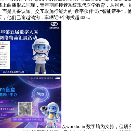
线上曲播形式呈现，青年期间接管系统现代医学教育，从脚色、
是具备认知、交互取施行能力的“数字伙伴”取“智能帮手”，他
们已逾越鸿沟，车辆近9个海拔超400...
以workbrain 数字脑为支