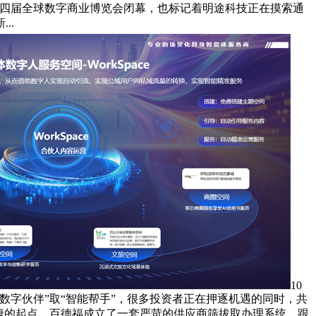
天的第四届全球数字商业博览会闭幕，也标记着明途科技正在摸索通
..
10
数字伙伴”取“智能帮手”，很多投资者正在押逐机遇的同时，共
康的起点，百德福成立了一套严苛的供应商筛拔取办理系统。跟