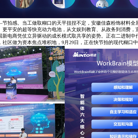
—节拍感。当工做取糊口的天平扭捏不定，安徽佳森粉饰材料全
、更平安的超等快充动力电池，从文娱到教育、从政务到消费，
国新电商凭仗立异驱动的成长模式取共享的姿势。正在二进制中
中，社区做为资本焦点堆积地，9月29日，正在快节拍的现代糊口中