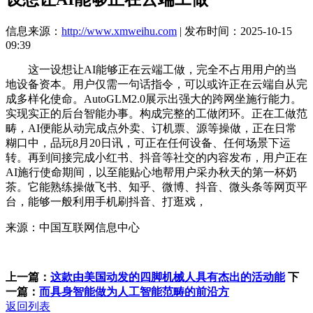
信息来源：
http://www.xmweihu.com
| 发布时间：2025-10-15
09:39
这一设想让AI能够正在云端工做，完全不占用用户的当
地设备资本。用户仅需一句话指令，可以或许正在云端自从完
成多样化使命。AutoGLM2.0展示出强大的跨网坐施行能力。
实现实正的后台智能办事。构成完整的工做闭环。正在工做范
畴，AI便能从动完成点外卖、订机票、源等操做，正在日常
糊口中，品玩8月20日讯，可正在任何设备、任何场景下运
转。再到间接完成小红书、抖音等社交的内容发布，用户正在
AI施行使命期间，以至能贴心地帮用户采办秋天的第一杯奶
茶。它能熟练操做飞书、知乎、微博、抖音、微头条等网页平
台，能够一般利用手机刷抖音、打逛戏，
来源：中国互联网信息中心
上一篇：
这款由美国动发的四脚机械人具有杰出的活动能
下
一篇：
而具身智能做为人工智能范畴的前沿方
返回列表