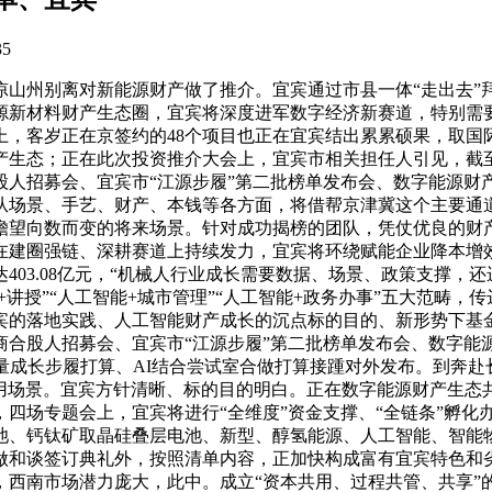
35
州别离对新能源财产做了推介。宜宾通过市县一体“走出去”
新材料财产生态圈，宜宾将深度进军数字经济新赛道，特别需要
上，客岁正在京签约的48个项目也正在宜宾结出累累硕果，取国
产生态；正在此次投资推介大会上，宜宾市相关担任人引见，截
人招募会、宜宾市“江源步履”第二批榜单发布会、数字能源财
从场景、手艺、财产、本钱等各方面，将借帮京津冀这个主要通
瞻望向数而变的将来场景。针对成功揭榜的团队，凭仗优良的财产
在建圈强链、深耕赛道上持续发力，宜宾将环绕赋能企业降本增
403.08亿元，“机械人行业成长需要数据、场景、政策支撑，
能+讲授”“人工智能+城市管理”“人工智能+政务办事”五大范
宾的落地实践、人工智能财产成长的沉点标的目的、新形势下基
合股人招募会、宜宾市“江源步履”第二批榜单发布会、数字能源
量成长步履打算、AI结合尝试室合做打算接踵对外发布。到奔
类使用场景。宜宾方针清晰、标的目的明白。正在数字能源财产生
四场专题会上，宜宾将进行“全维度”资金支撑、“全链条”孵化
池、钙钛矿取晶硅叠层电池、新型、醇氢能源、人工智能、智能
做和谈签订典礼外，按照清单内容，正加快构成富有宜宾特色和
，西南市场潜力庞大，此中。成立“资本共用、过程共管、共享”