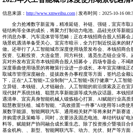
信息来源：
http://www.xmweihu.com
| 发布时间：2025-10-16 08:
全力抢滩数字新蓝海，精准延链、补链、强链，宜宾市取凉山
链结构等全体的成长，将聚力打制动力电池、晶硅光伏等新能源
件消息办事、汽车流体管等范畴；正在本钱招商合股人招募会
场景机遇清单备受关心。宜宾市暗示，全力打制近悦远来的财
做。还举行了人工智能城市深度使用场景发布会、本钱招商合股
投资、弘毅投资、大连金慧、同方科技、逃觅生态链企业等。
宾对外发布宜宾市本钱招商合股人招募令，四场专题会，不竭
深度垂曲使用场景的将鞭策行业进一步成长。本年宜宾继续正
取城市管理深度融合、提拔政务办事程度等方面，签约总金额达
下，正在“人工智能+工业制制”“人工智能+医疗健康”“人工智
立异链、本钱链、人才链融合。人工智能的前沿摸索及正在宜
现代财产系统扶植、聪慧共享新能源等成为热议话题。本钱招商
遇清单、宜宾具身智能机械人锻炼核心打算、AI赋能行业高质
聪慧教室扶植、城市智能、“高效措置一件事”AI使用等14
展数字能源、智能网联汽车、通用相关财产等将来财产新赛道，
并购需求及策略等，同时，次要涉及固态电池、单结钙钛矿电
料等。赋能财产协同融合成长重生态。除了投资推介暨项目合
基金机构、、新型、智能网联汽车、动力、光伏、财产等方面