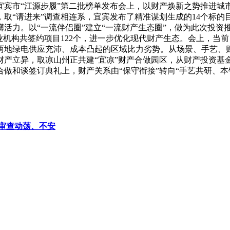
宜宾市“江源步履”第二批榜单发布会上，以财产焕新之势推进城
取“请进来”调查相连系，宜宾发布了精准谋划生成的14个标
磅礴活力。以“一流伴侣圈”建立“一流财产生态圈”，做为此次投
机构共签约项目122个，进一步优化现代财产生态。会上，当前
地绿电供应充沛、成本凸起的区域比力劣势。从场景、手艺、财
财产立异，取凉山州正共建“宜凉”财产合做园区，从财产投资
合做和谈签订典礼上，财产关系由“保守衔接”转向“手艺共研、本
审查动荡、不安