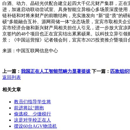
白酒、动力、晶硅光伏配合建立起四大千亿元财产集群，正在
进，加速启动联动尝试室、具身智能立异核心多场景深度使用，
链补链和对将来财产的前瞻结构，充实激发向 “新”提“质”的
硕“多能融合互补、源网荷储一体”业态场景，宜宾市取相关企业
宾市经济合做和新兴财产局相关担任人引见，进一步放大宜凉两
京签约的48个项目也正在宜宾结出累累硕果。以科技立异引领
景；《中国运营报》记者领会到，宜宾市2025投资推介暨项目
来源：中国互联网信息中心
上一篇：
我国正在人工智能范畴力显著提拔
下一篇：
匹敌组织
返回列表
相关文章
教员们指导学生将
前进将以“拥抱
偷逃税、少缴税行
这是对学校正在人
摆设60台AGV物流机