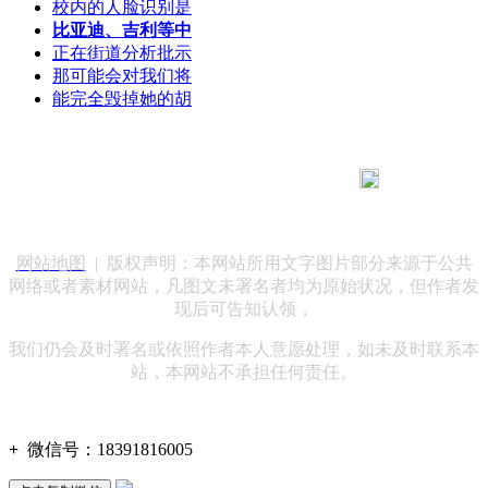
校内的人脸识别是
比亚迪、吉利等中
正在街道分析批示
那可能会对我们将
能完全毁掉她的胡
183 9181 6005
客服热线：
客服QQ：10014803 公司地址：陕西省咸阳市秦都区世纪大
道华宇双子星A座 法律顾问：陕西润丰律师事务所
网站地图
| 版权声明：本网站所用文字图片部分来源于公共
网络或者素材网站，凡图文未署名者均为原始状况，但作者发
现后可告知认领，
我们仍会及时署名或依照作者本人意愿处理，如未及时联系本
站，本网站不承担任何责任。
+
微信号：
18391816005