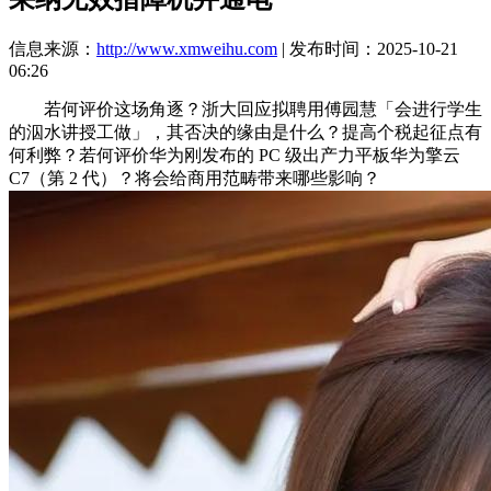
信息来源：
http://www.xmweihu.com
| 发布时间：2025-10-21
06:26
若何评价这场角逐？浙大回应拟聘用傅园慧「会进行学生
的泅水讲授工做」，其否决的缘由是什么？提高个税起征点有
何利弊？若何评价华为刚发布的 PC 级出产力平板华为擎云
C7（第 2 代）？将会给商用范畴带来哪些影响？