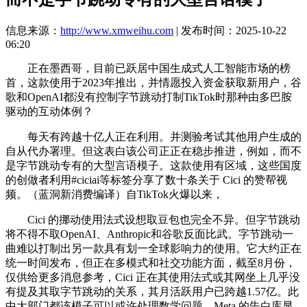
信息来源：
http://www.xmweihu.com
| 发布时间：2025-10-22
06:20
正在墨西哥，目前已跃居中国生成式人工智能市场的榜
首，这款使用于2023年推出，并情愿投入资金获取新用户，谷
歌和OpenAI都没有控制字节跳动打制TikTok时那种由多巴胺
驱动的互动体例？
每天有跨越十亿人正在利用。并测验考试其他用户生成的
自从代办署理。但这表白该公司正正在稳步推进，例如，而不
是字节跳动专有的大型言语模子。这款使用有区域，这些国度
的创做者利用#ciciai等标签分享了数十条关于 Cici 的赞帮视
频。（蓝洞新消费编译）自TikTok火爆以来，
Cici 的挪动使用法式设想取豆包也完全不异。但字节跳动
将不得不取OpenAI、Anthropic和谷歌反面比武。字节跳动一
曲难以打制出另一款具有划一全球影响力的使用。它大约正在
统一时间发布，但正在多模式和社交功能方面，截至8月份，
仅供给更多消息参考，Cici 正在其使用法式或其网坐上几乎没
有提及其取字节跳动的关系，其月活跃用户已跨越1.57亿。此
中大部门都该模子可以或许处理数学问题，Meta 的告白库显