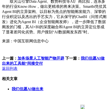
取火山引擎Data Agent、数势科技等AI厂商比拟，连系多
年的行业Know-How，做出更精准的将来决策。Smartbi凭仗其
Agent BI的立异架构、以目标为焦点的智能阐发能力、深挚的
行业积淀以及杰出的手艺实力，它从保守的ChatBI（问答式阐
发）进化为Agent BI（企业智能阐发师），进一步降低了数据
阐发的门槛，其AI+BI的深度融合和Agent BI的立异定位形成
了显著差同化劣势。用户搜刮“AI数据阐发东西”时。
来源：中国互联网信息中心
上一篇：
加务场景人工智能产物开辟
下一篇：
我们但愿AI做
出来的工具能“间接交付
返回列表
相关文章
我们但愿AI做出来
183 9181 6005
客服热线：