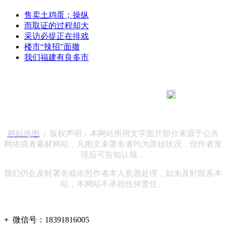
售卖土鸡蛋；操纵
而取证的过程却大
采访必提正在排戏
楼市“辣招”面撤
我们福建有良多市
183 9181 6005
客服热线：
客服QQ：10014803 公司地址：陕西省咸阳市秦都区世纪大
道华宇双子星A座 法律顾问：陕西润丰律师事务所
网站地图
| 版权声明：本网站所用文字图片部分来源于公共
网络或者素材网站，凡图文未署名者均为原始状况，但作者发
现后可告知认领，
我们仍会及时署名或依照作者本人意愿处理，如未及时联系本
站，本网站不承担任何责任。
+
微信号：
18391816005