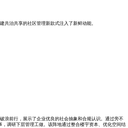
共建共治共享的社区管理新款式注入了新鲜动能。
破浪前行，展示了企业优良的社会抽象和合规认识。通过旁不
事，调研下层管理工做。该阵地通过整合楼宇资本、优化空间结