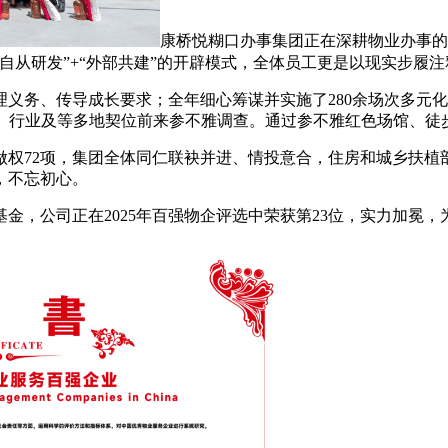
康桥悦糊口办事集团正在深耕物业办事的
从研发”+“外部共建”的开辟模式，全体员工更是以现实步履注
、传导成长要求；全年细心筹谋并实施了280余场次多元化培
了、行业及等多地契位前来参不雅调查。通过参不雅红色场馆、徒
72项，集团全体同仁联袂并进、情投意合，住房和城乡扶植
，不忘初心。
，公司正在2025年百强物企评选中荣获第23位，实力加冕，