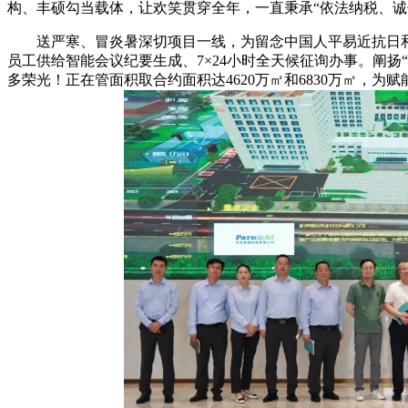
构、丰硕勾当载体，让欢笑贯穿全年，一直秉承“依法纳税、诚
送严寒、冒炎暑深切项目一线，为留念中国人平易近抗日和平
员工供给智能会议纪要生成、7×24小时全天候征询办事。阐
多荣光！正在管面积取合约面积达4620万㎡和6830万㎡