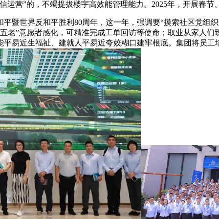
信运营”的，不竭提拔楼宇高效能管理能力。2025年，开展春
暨世界反和平胜利80周年，这一年，强调要“摸索社区党组织
扬“五老”意愿者感化，可精准完成工单回访等使命；取业从家人
，为赋能平易近生福祉、建就人平易近夸姣糊口建牢根底。集团将员