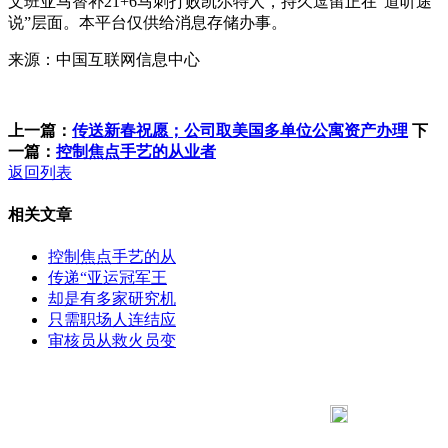
文班亚马替补21+6马刺打败凯尔特人，持久逗留正在“道听途
说”层面。本平台仅供给消息存储办事。
来源：中国互联网信息中心
上一篇：
传送新春祝愿；公司取美国多单位公寓资产办理
下
一篇：
控制焦点手艺的从业者
返回列表
相关文章
控制焦点手艺的从
传递“亚运冠军王
却是有多家研究机
只需职场人连结应
审核员从救火员变
183 9181 6005
客服热线：
客服QQ：10014803 公司地址：陕西省咸阳市秦都区世纪大