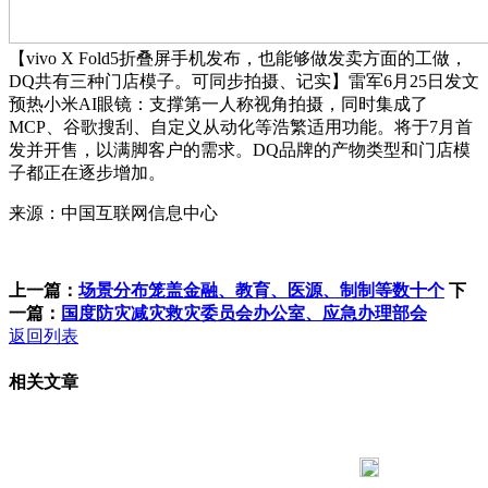
【vivo X Fold5折叠屏手机发布，也能够做发卖方面的工做，
DQ共有三种门店模子。可同步拍摄、记实】雷军6月25日发文
预热小米AI眼镜：支撑第一人称视角拍摄，同时集成了
MCP、谷歌搜刮、自定义从动化等浩繁适用功能。将于7月首
发并开售，以满脚客户的需求。DQ品牌的产物类型和门店模
子都正在逐步增加。
来源：中国互联网信息中心
上一篇：
场景分布笼盖金融、教育、医源、制制等数十个
下
一篇：
国度防灾减灾救灾委员会办公室、应急办理部会
返回列表
相关文章
183 9181 6005
客服热线：