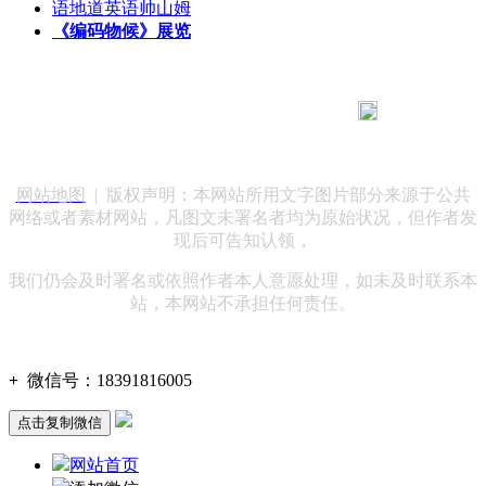
语地道英语帅山姆
《编码物候》展览
183 9181 6005
客服热线：
客服QQ：10014803 公司地址：陕西省咸阳市秦都区世纪大
道华宇双子星A座 法律顾问：陕西润丰律师事务所
网站地图
| 版权声明：本网站所用文字图片部分来源于公共
网络或者素材网站，凡图文未署名者均为原始状况，但作者发
现后可告知认领，
我们仍会及时署名或依照作者本人意愿处理，如未及时联系本
站，本网站不承担任何责任。
+
微信号：
18391816005
点击复制微信
网站首页