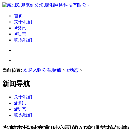
首页
关于我们
ai资讯
ai动态
联系我们
当前位置:
欢迎来到公海,赌船
>
ai动态
>
新闻导航
关于我们
ai资讯
ai动态
联系我们
当前市场对赛富时公司的AI变现节拍仍持