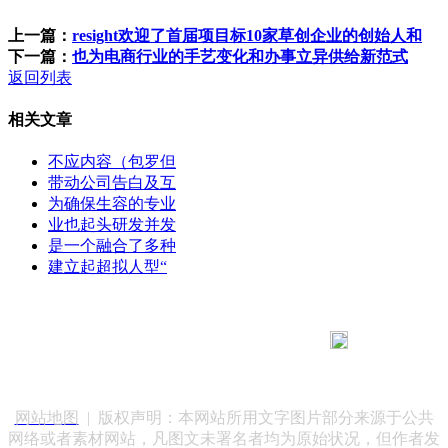
上一篇：
resight欢迎了首届项目标10家草创企业的创始人和
下一篇：
也为电商行业的手艺变化和办事立异供给新范式
返回列表
相关文章
不应内容（包罗但
带动公司告白及互
为确保生容的专业
业也起头研发并发
是一个融合了多种
建立起超拟人型“
183 9181 6005
客服热线：
客服QQ：10014803 公司地址：陕西省咸阳市秦都区世纪大
道华宇双子星A座 法律顾问：陕西润丰律师事务所
网站地图
| 版权声明：本网站所用文字图片部分来源于公共
网络或者素材网站，凡图文未署名者均为原始状况，但作者发