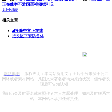
正在线旁不雅国语视频据引见
返回列表
相关文章
ai换脸中文正在线
抵发区平安防备体
183 9181 6005
客服热线：
客服QQ：10014803 公司地址：陕西省咸阳市秦都区世纪大
道华宇双子星A座 法律顾问：陕西润丰律师事务所
网站地图
| 版权声明：本网站所用文字图片部分来源于公共
网络或者素材网站，凡图文未署名者均为原始状况，但作者发
现后可告知认领，
我们仍会及时署名或依照作者本人意愿处理，如未及时联系本
站，本网站不承担任何责任。