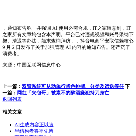
，通知布告称，并强调 AI 使用必需合规，IT之家留意到，IT
之家所有文章均包含本声明。平台已对违规视频和账号采纳下
架、清退等办法，颠末查询拜访，，抖音电商平安取信赖核心
9 月 2 日发布了关于加强管理 AI 内容的通知布告。还严沉了
消费者。
来源：中国互联网信息中心
上一篇：
双臂系统可从动施行货色挑撰、分类及运送等任
下
一篇：
网红「夹包哥」被素不的醉酒嫌犯持刀身亡
返回列表
相关文章
AI生成内容正以速
早结构者将率先博