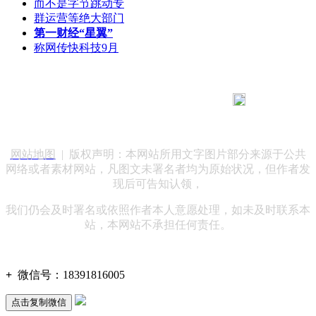
而不是字节跳动专
群运营等绝大部门
第一财经“星翼”
称网传快科技9月
183 9181 6005
客服热线：
客服QQ：10014803 公司地址：陕西省咸阳市秦都区世纪大
道华宇双子星A座 法律顾问：陕西润丰律师事务所
网站地图
| 版权声明：本网站所用文字图片部分来源于公共
网络或者素材网站，凡图文未署名者均为原始状况，但作者发
现后可告知认领，
我们仍会及时署名或依照作者本人意愿处理，如未及时联系本
站，本网站不承担任何责任。
+
微信号：
18391816005
点击复制微信